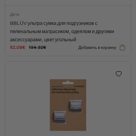
BBLÜV ультра сумка для подгузников с пеленальным матрасико
Дети
BBLÜV ультра сумка для подгузников с
пеленальным матрасиком, одеялом и другими
аксессуарами, цвет угольный
52.08
€
134.32
€
Добавить в корзину
Первоначальная
Текущая
цена
цена:
составляла
52.08€.
134.32€.
Добавить