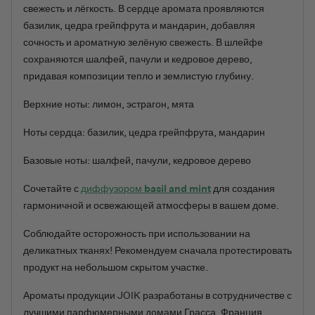
свежесть и лёгкость. В сердце аромата проявляются
базилик, цедра грейпфрута и мандарин, добавляя
сочность и ароматную зелёную свежесть. В шлейфе
сохраняются шалфей, пачули и кедровое дерево,
придавая композиции тепло и землистую глубину.
Верхние ноты
: лимон, эстрагон, мята
Ноты сердца
: базилик, цедра грейпфрута, мандарин
Базовые ноты
: шалфей, пачули, кедровое дерево
Сочетайте с
диффузором basil and mint
для создания
гармоничной и освежающей атмосферы в вашем доме.
Соблюдайте осторожность при использовании на
деликатных тканях! Рекомендуем сначала протестировать
продукт на небольшом скрытом участке.
Ароматы продукции JOIK разработаны в сотрудничестве с
лучшими парфюмерными домами Грасса, Франция,