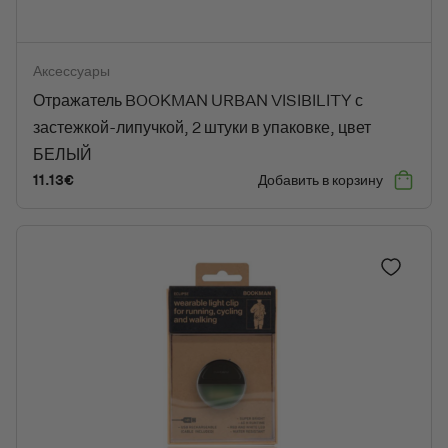
Отражатель BOOKMAN URBAN VISIBILITY с застежкой-липучкой
Аксессуары
Отражатель BOOKMAN URBAN VISIBILITY с
застежкой-липучкой, 2 штуки в упаковке, цвет
БЕЛЫЙ
11.13
€
Добавить в корзину
Добавить