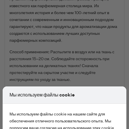
известного как парфюмерная столица мира. Их
многолетняя история и более чем 100-летний опыт в
сочетании с современным и инновационным подходом
гарантируют, что наши продукты для ароматизации дома
создаются с использованием лучших доступных
парфюмерных композиций.
Способ применения:
Распылите в воздух или на ткань с
расстояния 15–20 см. Соблюдайте осторожность при
использовании на деликатных тканях! Сначала
протестируйте на скрытом участке и следуйте
инструкциям по уходу за тканью.
Состав:
Внимание!
Мы используем файлы cookie
Содержит линалоол. Может вызывать аллергическую
реакцию. Хранить в недоступном для детей месте.
Мы используем файлы cookie на нашем сайте для
Вызывает серьёзное раздражение глаз. ПРИ ПОПАДАНИИ
обеспечения отличного пользовательского опыта. Мы
В ГЛАЗА: Осторожно промывать водой в течение
попросим ваше согласие на использование этих cookie,