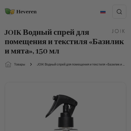
Skip to content
Дети
Корзина
Красота
Эстонский
JOIK Водный спрей для
Корзина пуста.
Английский
помещения и текстиля «Базилик
Чистящие средства
и мята», 150 мл
латышский
Литовский
Здоровье
Товары
JOIK Водный спрей для помещения и текстиля «Базилик и мята», 150 мл
Русский
Одежда
Безотходный
Образ жизни