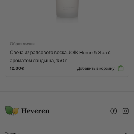
Свеча из рапсового воска JOIK Home & Spa с ароматом ландыш
Образ жизни
Свеча из рапсового воска JOIK Home & Spa с
ароматом ландыша, 150 г
12.30
€
Добавить в корзину
Facebook
Insta
Товары