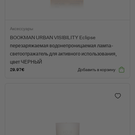
BOOKMAN URBAN VISIBILITY Eclipse перезаряжаемая водонеп
Аксессуары
BOOKMAN URBAN VISIBILITY Eclipse
перезаряжаемая водонепроницаемая лампа-
светоотражатель для активного использования,
цвет ЧЕРНЫЙ
29.97
€
Добавить в корзину
Добавить